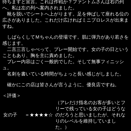
待ちますと宣言。これは作戦か？ファントムさんは右の列
へ、私は左の列へ案内されました。
靴を脱いでシートへ上がります。足を伸ばして座れる位の
広さがありました。これだけ広ければミニプロレスが出来ま
すね。
しばらくしてＭちゃんの登場です。肌に弾力があり若さを
感じます。
二言三言しゃべって、プレー開始です。女の子の日という
こともあり、胸を主に責めました。
プレー内容はごく一般的でした。そして無事フィニッシ
ュ。
名刺を書いている時間がちょっと長い感じがしました。
確かにこの店は皆さんが言うように、優良店ですね。
＜評価＞
（アレだけ指名のお客が多いとフ
リーで残っている女の子はどうな
女の子
＝★★★★☆
のだろうと思いましたが、それな
りのレベルを維持していまし
た。）