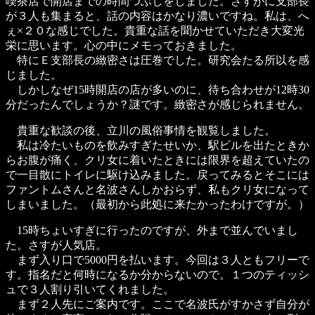
喫茶店で開店までの時間つぶしをしました。さすがに支部長
が３人も集まると、話の内容はかなり濃いですね。私は、へ
ぇ×２０な感じでした。貴重な話を聞かせていただき大変光
栄に思います。心の中にメモっておきました。
特にＥ支部長の緻密さは圧巻でした。研究会たる所以を感
じました。
しかしなぜ15時開店の店が多いのに、待ち合わせが12時30
分だったんでしょうか？謎です。緻密さが感じられません。
貴重な歓談の後、立川の風俗事情を観覧しました。
私は冷たいものを飲みすぎたせいか、駅ビルを出たときか
らお腹が痛く、クリ女に着いたときには限界を超えていたの
で一目散にトイレに駆け込みました。戻ってみるとそこには
ファントムさんと名波さんしかおらず、私もクリ女になって
しまいました。（最初から此処に来たかったわけですが。）
15時ちょいすぎに行ったのですが、外まで並んでいまし
た。さすが人気店。
まず入り口で5000円を払います。今回は３人ともフリーで
す。指名だと何時になるか分からないので。１つのティッシ
ュで３人割り引いてくれました。
まず２人先にご案内です。ここで名波氏がすかさず自分が