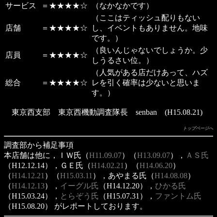
サービス
＝★★★★☆
（なかなかです）
（ここはティッシュ配りもない
店舗
＝★★★★☆
し、イベントもありません。地味
です。）
（良いんじゃないでしょうか。少
店員
＝★★★★☆
しうるさい位。）
（人気がある店だけあって、ハズ
総合
＝★★★★☆
レを引く確率は少ないと思いま
す。）
東京西支部 東京西機動調査隊長 senban (H15.08.21)
トップページへ
調査部から補足事項
本店舗は他に，ＩＷ氏（
H11.09.07
）（
H13.09.07
），
ＡＳ氏
（H12.12.14），ＧＥ氏（
H14.02.21
）（
H14.06.20
）
（
H14.12.21
）（
H15.03.11
），あやまる氏（
H14.08.08
）
（
H14.12.13
），
イーグル氏
（H14.12.20），
ひかる氏
（H15.03.24），
とらぞう氏
（H15.07.31），
ファントム氏
（H15.08.20） がレポートしております。