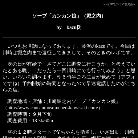
～©日本ピンサロ研究会～
ソープ「カンカン娘」（堀之内）
by kazu氏
いつもお世話になっております。藤沢のkazuです。今回は
川崎は堀之内まで遠征してきまして、そのときのレポです。
次の日が有給で「さてどこに調査に行こうか」と考えてい
たとある晩、「だったら一回川崎にでも行ってみよう」と思
い、いろいろ調べます。朝６時半ごろに目が覚めて（アフォ
ですね）予約開始の時間となったので早速電話したのがこち
らの店。
調査地域・店舗：川崎堀之内ソープ『カンカン娘』
（http://www.cancanmusumeneo-kawasaki.com/）
調査時期：９月下旬
調査費用：18.3k/60m
昼の１２時スタートでYちゃんを指名し、いざ出動。川崎