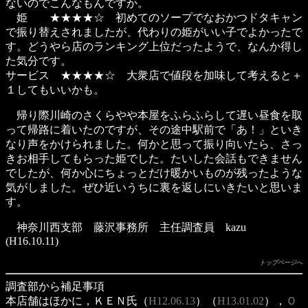
ないのでこんなもんですか。
姫 ★★★★☆ 初めてのソープでなおかつドタキャン
で振り替えされましたが、代わりの姫がいい子でよかったで
す。どうやら店のランキング上位だったようで、なんか得し
た気分です。
サービス ★★★★☆ 大衆店で値段を加味して考えると＋
１してもいいかも。
帰り際川崎のさくらやや本屋をふらふらして遅い昼食を取
って帰路に着いたのですが、その途中駅前で「あ！」といき
なり声をかけられました。何かと思って振り向いたら、さっ
きお相手してもらった姫でした。たいした会話もできません
でしたが、何か心にちょっとだけ暖かいものが残ったような
気がしました。ぜひ近いうちに裏を返しにいきたいと思いま
す。
神奈川西支部 藤沢事務所 主任調査員 kazu
(H16.10.11)
トップページへ
調査部から補足事項
本店舗はほかに，ＫＥＮ氏（
H12.06.13
）（
H13.01.02
），
Ｏ