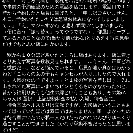
駅に１１時ごろ到着し、改札を出た広い場所の端っこのほう
で事前の予約確認のための電話を店にします。電話口で１２
時から予約したと店員に告げると、「申し訳ございません。
本日ご予約いただいたYは急遽お休みになってしまいまし
て…」「え、マジっすか?」と思わず聞いてしまいました
（俗に言う「振り替え」ってやつですな）。部屋はキープし
てあるとのことなので(当たり前だわな)とりあえず写真見学
だけでもと思い店に向かいます。
駅から１０分ほど歩いたところに店はあります。店に着き
とりあえず写真を数枚見せられます。「…う～ん、正直どれ
も微妙だ…」などと悩んでいると、店員が嘘か真かはわから
ねど「こちらの女の子もキャンセルが入りましたので入れま
す。人気の女の子ですよ～」と１枚の写真を差し出す。先に
出されてた写真にいまいちピンとくるものがなかったのと、
昔から袖刷りあうも他生の縁ということもあり、その姫(A
ちゃん)を選択。上記総額料金を払い入場、待合室に。
待合室はヘルスよりは立派ですが、大衆店ということもあ
って思っていたほどは豪華ではありません。唯一よかったの
は待合室にいたのが私一人だけだったのでのんびりゆっくり
過ごすことができました（かなり挙動不審だったとは思いま
すけど）。