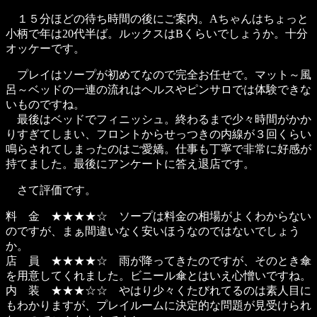
１５分ほどの待ち時間の後にご案内。Aちゃんはちょっと
小柄で年は20代半ば。ルックスはBくらいでしょうか。十分
オッケーです。
プレイはソープが初めてなので完全お任せで。マット～風
呂～ベッドの一連の流れはヘルスやピンサロでは体験できな
いものですね。
最後はベッドでフィニッシュ。終わるまで少々時間がかか
りすぎてしまい、フロントからせっつきの内線が３回くらい
鳴らされてしまったのはご愛嬌。仕事も丁寧で非常に好感が
持てました。最後にアンケートに答え退店です。
さて評価です。
料 金 ★★★★☆ ソープは料金の相場がよくわからない
のですが、まぁ間違いなく安いほうなのではないでしょう
か。
店 員 ★★★★☆ 雨が降ってきたのですが、そのとき傘
を用意してくれました。ビニール傘とはいえ心憎いですね。
内 装 ★★★☆☆ やはり少々くたびれてるのは素人目に
もわかりますが、プレイルームに決定的な問題が見受けられ