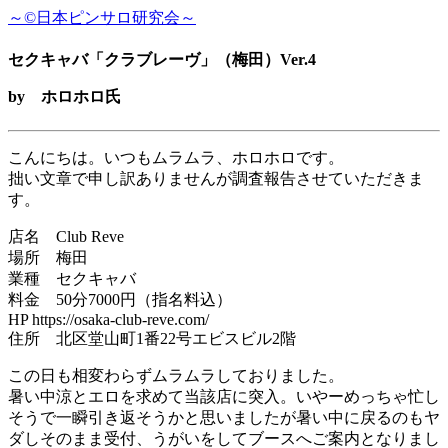
～©日本ピンサロ研究会～
セクキャバ「クラブレーヴ」（梅田）Ver.4
by ホロホロ氏
こんにちは。いつもムラムラ、ホロホロです。
拙い文章で申し訳ありませんが調査報告させていただきま
す。
店名 Club Reve
場所 梅田
業種 セクキャバ
料金 50分7000円（指名料込）
HP https://osaka-club-reve.com/
住所 北区堂山町1番22号エビスビル2階
この日も相変わらずムラムラしておりました。
暑い中涼とエロを求めて当該店に突入。いやーめっちゃ忙し
そうで一瞬引き返そうかと思いましたが暑い中に戻るのもヤ
ダしそのまま受付、うがいをしてブースへご案内となりまし