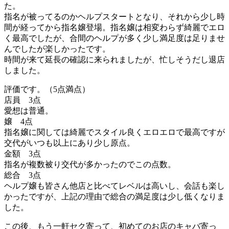
た。
指名が被ってるのかヘルプスタートとなり、それから少し時
間が経ってから指名嬢登場。指名嬢は相変わらず綺麗でエロ
く最高でしたが、合間のヘルプが多く少し満足度は足りませ
んでしたが楽しかったです。
時間が来て延長の確認に来られましたが、忙しそうだし退店
しました。
評価です。（5点満点）
店員 3点
愛想は普通。
嬢 4点
指名嬢に関しては綺麗でスタイル良くエロエロで最高ですが
交代がいつも以上にあり少し原点。
金額 3点
指名が複数被り交代が多かったのでこの点数。
総合 3点
ヘルプ嬢も皆さん他店と比べてレベルは高いし、会話も楽し
かったですが、上記の理由で総合の満足度は少し低くなりま
した。
この後、もう一軒セク寄って、初めてのお店のキャバ寄っ