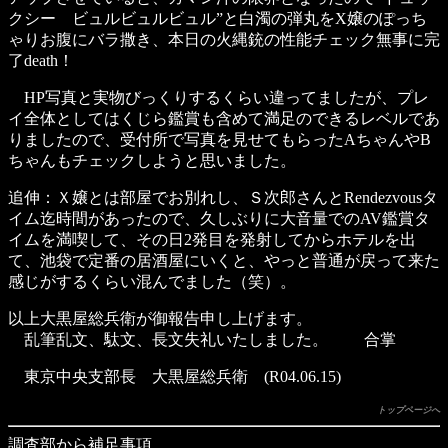
クシー ビュルビュルビュル”と白濁の弾丸をX嬢のぽっち
ゃりお腹にバラ撒き、本日の火縄銃の性能チェック無事に完
了death！
HP写真と実物びっくりするくらい違ってましたが、プレ
イ全体としてはくじら鑑賞も含めて満足のできるレベルであ
りましたので、受付所で写真を見せてもらったAちゃんやB
ちゃんもチェックしようと思いました。
追伸：Ｘ嬢とは部屋でお別れし、Ｓ次郎さんとRendezvousタ
イム迄時間があったので、久しぶりに大音量でのAV鑑賞タ
イムを満喫して、その日2発目を発射してからホテルを出
て、池袋で定番の居酒屋にいくと、やっと普通が戻って来た
感じがするくらい混んでました（笑）。
以上大黒屋総兵衛が御報告申し上げます。
乱筆乱文、駄文、長文失礼いたしました。 合掌
東京中央支部長 大黒屋総兵衛 (R04.06.15)
トップページへ
調査部から補足事項