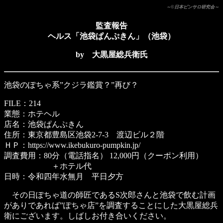
～©日本ピンサロ研究会～
監査報告
ヘルス「池袋ぱんぷきん」（池袋）
by 大黒屋総兵衛氏
池袋のぽちゃ系”クジラ鑑賞？”再び？
FILE：214
業態：ホテヘル
店名：池袋ぱんぷきん
住所：東京都豊島区池袋2-7-3 渡辺ビル２階
ＨＰ：https://www.ikebukuro-pumpkin.jp/
調査費用：80分（電話指名） 12,000円（クーポン利用）
＋ホテル代
日時：令和四年水無月 平日夕方
その日ぽちゃ道の師匠であるS次郎さんと池袋で飲む計画
がありであれば”ぽちゃ店”を調査することにした大黒屋総兵
衛にございます。しばしお付き合いください。