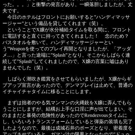
った。。。」と衝撃の発言があり、一瞬落胆しましたが、丈
夫です。
今日のホテルはフロントにお願いすると”ハンディマッサ
ージャー”という備品を貸してくれます（笑）。
ということでX嬢が水分補給タイムを取る間に、フロント
に電話すると直ぐに持ってきてくれました！ 念のため？
バスタオルを敷いて、ハンディマッサージャーとい
う”Weaponを使ってのプレイ再開となりましたが、「アッダ
メ…」と言った途端に”Splash”となり、そこからしばらく連
続して”Splash”してくれましたので、X嬢の言葉に嘘はあり
ませんでした（笑）。
しばらく潮吹き鑑賞をさせてもらいましたが、X嬢からギ
ブアップ宣言があったので、デンマプレイは止めて、普通の
イチャイチャタイムに移ることにします。
まずは拙者のやる気マンマンの火縄銃をX嬢に弄んでもら
うことにしますが、結構お上手な口淫に声が出てしまい、そ
のままだと暴発の危険性があったのでRendezvousタイムに
し、いろいろトランスフォームしていると弾薬の装填も完了
したようなので、最後は成城石井のポーズとなり、密着度を
アップさせていると、ガマン汁の限界となったので”ドュゥ