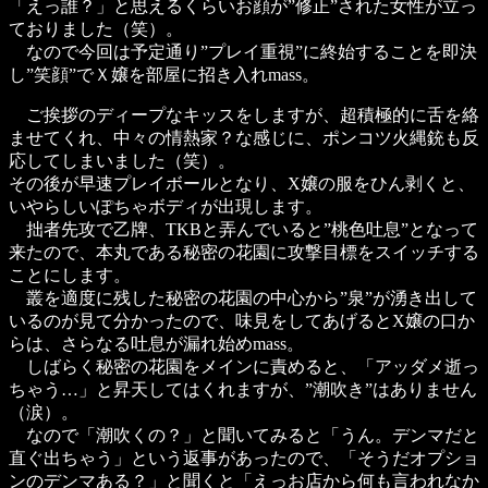
「えっ誰？」と思えるくらいお顔が”修正”された女性が立っ
ておりました（笑）。
なので今回は予定通り”プレイ重視”に終始することを即決
し”笑顔”でＸ嬢を部屋に招き入れmass。
ご挨拶のディープなキッスをしますが、超積極的に舌を絡
ませてくれ、中々の情熱家？な感じに、ポンコツ火縄銃も反
応してしまいました（笑）。
その後が早速プレイボールとなり、X嬢の服をひん剥くと、
いやらしいぽちゃボディが出現します。
拙者先攻で乙牌、TKBと弄んでいると”桃色吐息”となって
来たので、本丸である秘密の花園に攻撃目標をスイッチする
ことにします。
叢を適度に残した秘密の花園の中心から”泉”が湧き出して
いるのが見て分かったので、味見をしてあげるとX嬢の口か
らは、さらなる吐息が漏れ始めmass。
しばらく秘密の花園をメインに責めると、「アッダメ逝っ
ちゃう…」と昇天してはくれますが、”潮吹き”はありません
（涙）。
なので「潮吹くの？」と聞いてみると「うん。デンマだと
直ぐ出ちゃう」という返事があったので、「そうだオプショ
ンのデンマある？」と聞くと「えっお店から何も言われなか