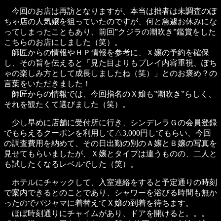
今回のお店は再訪となりますが、本当は拙者は未調査のぽ
ちゃ店の人気嬢を狙っていたのですが、何と急遽お休みにな
ってしまったこともあり、前回”クジラの潮吹き”鑑賞をした
こちらのお店にしました（笑）。
師匠からの情報やＨＰ情報を参考に、Ｘ嬢の予約を確保
し、その旨を伝えると「見た目よりもプレイ内容重視、ぽち
ゃの楽しみ方として成長しましたね（笑）」とのお褒め？の
言葉をいただきました！
師匠からの情報では、今回指名のＸ嬢も”潮吹き”らしく、
それを観たくて選びました（笑）。
少し早めに店舗に受付所に行き、シンデレラＧの会員登録
でもらえるクーポンを利用して△3,000円してもらい、今回
の調査費用を納めて、その日出勤の別のＡ嬢とＢ嬢の写真を
見せてもらいましたが、Ｘ嬢とタイプは違うものの、二人と
も試したくなるレベルでした（笑）。
ホテルにチャックして、入室連絡をすると予定通りの時刻
で案内できるとのことであり、シャワーを浴びる時間も無か
ったのでパジャマに着替えてＸ嬢の到着を待ちます。
ほぼ時刻通りにチャイムがあり、ドアを開けると。。。