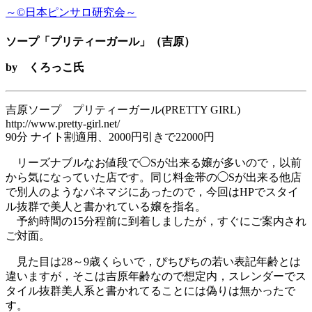
～©日本ピンサロ研究会～
ソープ「プリティーガール」（吉原）
by くろっこ氏
吉原ソープ プリティーガール(PRETTY GIRL)
http://www.pretty-girl.net/
90分 ナイト割適用、2000円引きで22000円
リーズナブルなお値段で◯Sが出来る嬢が多いので，以前
から気になっていた店です。同じ料金帯の◯Sが出来る他店
で別人のようなパネマジにあったので，今回はHPでスタイ
ル抜群で美人と書かれている嬢を指名。
予約時間の15分程前に到着しましたが，すぐにご案内され
ご対面。
見た目は28～9歳くらいで，ぴちぴちの若い表記年齢とは
違いますが，そこは吉原年齢なので想定内，スレンダーでス
タイル抜群美人系と書かれてることには偽りは無かったで
す。