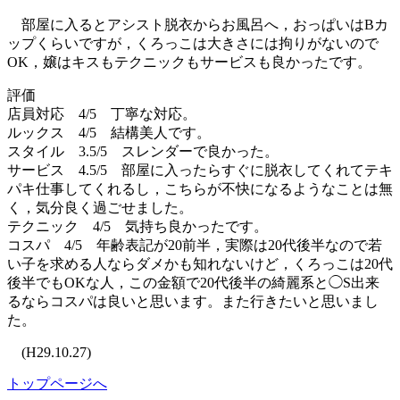
部屋に入るとアシスト脱衣からお風呂へ，おっぱいはBカ
ップくらいですが，くろっこは大きさには拘りがないので
OK，嬢はキスもテクニックもサービスも良かったです。
評価
店員対応 4/5 丁寧な対応。
ルックス 4/5 結構美人です。
スタイル 3.5/5 スレンダーで良かった。
サービス 4.5/5 部屋に入ったらすぐに脱衣してくれてテキ
パキ仕事してくれるし，こちらが不快になるようなことは無
く，気分良く過ごせました。
テクニック 4/5 気持ち良かったです。
コスパ 4/5 年齢表記が20前半，実際は20代後半なので若
い子を求める人ならダメかも知れないけど，くろっこは20代
後半でもOKな人，この金額で20代後半の綺麗系と◯S出来
るならコスパは良いと思います。また行きたいと思いまし
た。
(H29.10.27)
トップページへ