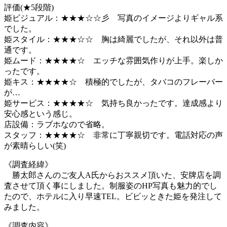
評価(★5段階)
姫ビジュアル：★★★☆☆彡 写真のイメージよりギャル系
でした。
姫スタイル：★★★☆☆ 胸は綺麗でしたが、それ以外は普
通です。
姫ムード：★★★★☆ エッチな雰囲気作りが上手。楽しか
ったです。
姫キス：★★★★☆ 積極的でしたが、タバコのフレーバー
が…
姫サービス：★★★★☆ 気持ち良かったです。達成感より
安心感という感じ。
店設備：ラブホなので省略。
スタッフ：★★★★☆ 非常に丁寧親切です。電話対応の声
が素晴らしい(笑)
《調査経緯》
勝太郎さんのご友人A氏からおススメ頂いた、安牌店を調
査させて頂く事にしました。制服姿のHP写真も魅力的でし
たので、ホテルに入り早速TEL。ビビッときた姫を発注して
みました。
《調査内容》