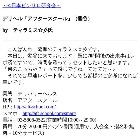
～©日本ピンサロ研究会～
デリヘル「アフタースクール」（鶯谷）
by ティラミス☆彡氏
こんばんわ！薩摩のティラミス☆彡です。
本日は、鶯谷に来ております。既に7時間後の出来事はレ
ポ済ですので、時間を遡ってリセットしたいと思います。
「何のこっちゃ？」って感じですね。てげてげ～♪
それでは早速レポートを。少しでも皆様のご参考になれば
幸いです。
業態：デリバリーヘルス
店名：アフタースクール
HP：
http://aft-school.com/
スマホ：
http://aft-school.com/smart/
電話：03-5808-0522(営業時間10:00～29:00)
費用：70分 20,000円(ヘブン割引適用で、入会金・指名料無
料＋10分サービス)