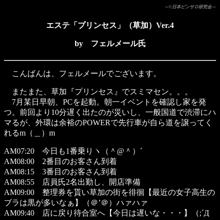
～©日本ピンサロ研究会～
エステ「プリンセス」（草加）Ver.4
by フェルメール氏
こんばんは、フェルメールでございます。
またまた、草加『プリンセス』でスミマセン。。。
7月某日早朝、PCを起動。朝一イベントを確認し家を発
つ。前回より10分遅く出たのが災いし、一般国道で渋滞にハ
マるが、外環は余裕のPOWERで先行車が自ら道を譲ってく
れるm（＿）m
AM07:20 今日も1番乗りヽ（＾@＾）´
AM08:00 2番目のお客さん到着
AM08:15 3番目のお客さん到着
AM08:55 店員氏2名出勤し、開店準備
AM09:00 整理券を貰い草加の街を徘徊【最近の女子高生の
ブラは黒が多いなぁ】（＠’＠）ハァハァ
AM09:40 店に戻り待合室へ【今日は遅いな・・・】（;´Д