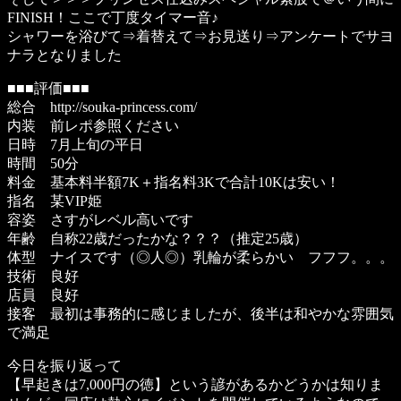
FINISH！ここで丁度タイマー音♪
シャワーを浴びて⇒着替えて⇒お見送り⇒アンケートでサヨ
ナラとなりました
■■■評価■■■
総合
http://souka-princess.com/
内装 前レポ参照ください
日時 7月上旬の平日
時間 50分
料金 基本料半額7K＋指名料3Kで合計10Kは安い！
指名 某VIP姫
容姿 さすがレベル高いです
年齢 自称22歳だったかな？？？（推定25歳）
体型 ナイスです（◎人◎）乳輪が柔らかい フフフ。。。
技術 良好
店員 良好
接客 最初は事務的に感じましたが、後半は和やかな雰囲気
で満足
今日を振り返って
【早起きは7,000円の徳】という諺があるかどうかは知りま