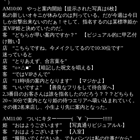
｀）
AM10:00 やっと案内開始【提示された写真は6枚】
私の新しいオキニが休みなのは判っている。だが今週は今日
しか出撃出来ないのだぁ！そして、指名するのは某標準姫か
某VIP姫と決めていたのだ。
客 “どちらが早い案内ですか？” 【ビジュアル的に甲乙付
け難い】
店 “こちらですね。今メイクしてるので10:30位です”
迷っていると
店 “とりあえず、合言葉を”
客 “○×△■” 【暗記した呪文を唱える】
客 “ではVIPさんで”
店 “11時頃の案内となります” 【マジかよ】
客 “いいですよ” 【善良なフリをして待合室へ】
2,3番目のお客さんは誰を指名したのだろう？？？どちらも
20～30分で案内となり姫の待つエリアへ吸い込まれていく。
その後2名来店し、小生より先に案内となった。
AM11:00 ついにキター━━━(゜∀゜)━━━!!!!!!
姫 “おはようございます” 【写真通りビジュアルA-】
客 “おはようございます” 【入室】
姫 “服脱いでくださいネ。でもパンツは私の仕事だから”