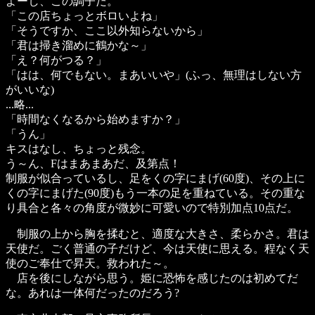
よーし、この調子だ。
「この店ちょっとボロいよね」
「そうですか、ここ以外知らないから」
「君は掃き溜めに鶴かな～」
「え？何がつる？」
「はは、何でもない。まあいいや」(ふっ、無理はしない方
がいいな)
...略...
「時間なくなるから始めますか？」
「うん」
キスはなし、ちょっと残念。
う～ん、Fはまあまあだ、及第点！
制服が似合っているし、足をくの字にまげ(60度)、その上に
くの字にまげた(90度)もう一本の足を重ねている。その重な
り具合と各々の角度が微妙に可愛いので特別加点10点だ。
制服の上から胸を揉むと、適度な大きさ、柔らかさ。君は
天使だ。ごく普通の子だけど、今は天使に思える。程なく天
使のご奉仕で昇天。救われた～。
店を後にしながら思う。姫に恐怖を感じたのは初めてだ
な。あれは一体何だったのだろう?