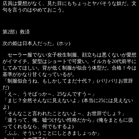
店員は愛想がなく、見た目にもちょっとヤバそうな奴だ。文
句を言うのはやめておこう。
第2部）救済
次の姫は日本人だった。(ホッ)
セーラー服でない女子校生制服、顔立ちは悪くないが愛想
がイマイチ。髪型はショートで可愛い。イルカを20代前半に
してみてほしい。背が低く制服が似合う体型だ。合格！今は
基準がかなり甘くなっているが。
「制服似合うね、もしかしてまだ十代？」(バリバリお世辞
だ)
「え～、うそばっか～、25なんですう～」
「まじ？全然そんなに見えないよ」(本当に25には見えない
よ)
「そんなこと言われたことないよ～、お世辞でしょ？」
「違うって、俺、嘘つけない性格だから」(俺をまともに扱
ってくれるなら、何でもするよ)
「ふふ、そういうことにしときましょっか」