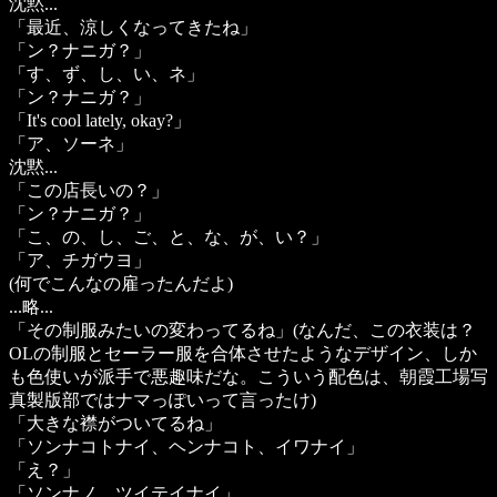
沈黙...
「最近、涼しくなってきたね」
「ン？ナニガ？」
「す、ず、し、い、ネ」
「ン？ナニガ？」
「It's cool lately, okay?」
「ア、ソーネ」
沈黙...
「この店長いの？」
「ン？ナニガ？」
「こ、の、し、ご、と、な、が、い？」
「ア、チガウヨ」
(何でこんなの雇ったんだよ)
...略...
「その制服みたいの変わってるね」(なんだ、この衣装は？
OLの制服とセーラー服を合体させたようなデザイン、しか
も色使いが派手で悪趣味だな。こういう配色は、朝霞工場写
真製版部ではナマっぽいって言ったけ)
「大きな襟がついてるね」
「ソンナコトナイ、ヘンナコト、イワナイ」
「え？」
「ソンナノ、ツイテイナイ」