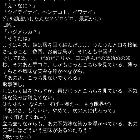
「え？なに？」
「ツイテイナイ、ヘンナコト、イワナイ」
(何を勘違いしたんだ？ゲロゲロ、最悪かも)
...略...
「ハジメルカ？」
「そうだね」
まずはキス、姫は唇を固く結んだまま、つんつんと口を接触
させること十数回。お前は鳥か、それとも中国式？
そしてFは、、、だめだこりゃ。口に含んだのは始めの30
秒、そのあと手コキ、しかもじっとこちらを見ている。薄っ
すらと不気味な笑みを浮かべながら。
「あのさ、こっち見ないでくれる」
返事無し。
しばらく目をそらすが、再びじっとこちらを見ている。不気
味な笑みは消えてない。
(おいおい、なんか、すげ～怖え～、もう限界だ)
「あのさ、もういい、やめて、次の人に代わって」
(早く消えてくれ～)
立ち去りながらも、あの不気味な笑みを浮かべている。あの
笑みにはどういう意味があるのだろう？
(怖かった～)