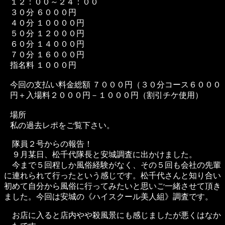
１２：００～２４：００
３０分 ６０００円
４０分 １００００円
５０分 １２０００円
６０分 １４０００円
７０分 １６０００円
指名料 １０００円
今回の支払い料金総額 ７０００円（３０分コース６０００
円＋入場料２０００円－１０００円（割引チケ使用）
場所
私の過去レポをご覧下さい。
隊員２号からの報告！
９月某日、松千代隊長と安城調査に出かけました。
今まで５回程しか風俗経験がなく、その５回も会社の先輩
に連れられて行ったという感じです。松千代さんと知り合い
初めて自分から風俗に行ってみたいと思いご一緒させて頂き
ました。今回は安城の《ハイスクール美人組》調査です。
お店に入ると店内やや殺風景にも感じましたが悪くはなか