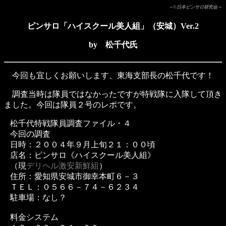
～©日本ピンサロ研究会～
ピンサロ「ハイスクール美人組」（安城）Ver.2
by 松千代氏
今回も宜しくお願いします、東海支部長の松千代です！
調査当時は隊員ではなかったですが特戦隊に入隊して頂き
ました。今回は隊員２号のレポです。
松千代特戦隊員調査ファイル・４
今回の調査
日時：２００４年９月上旬２１：００頃
店名：ピンサロ《ハイスクール美人組》
（現
デリヘル激安新鮮組
）
住所：愛知県安城市御幸本町６－３
ＴＥＬ：０５６６－７４－６２３４
駐車場：なし？
料金システム