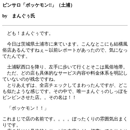
ピンサロ「ボッケモン!!」（土浦）
by まんぐぅ氏
ども！まんぐぅです。
今日は茨城県土浦市に来ています。こんなとこにも結構風
俗店あるんですねぇ～以前レポートがあったので、気になっ
てたんです。
土浦駅西口を降り、左手に歩いて行くとそこは風俗地帯。
ただ、どの店も具体的なサービス内容や料金体系を明記し
ていないのが残念ですね。
とりあえずは、全店チェックしてまわったんですが、どこ
も似たような感じです。その中で、唯一まんぐぅのしっぽを
ビンビンさせた店。。その名は！！
「ボッケモン！！」
これまじで店の名前です。。。。ぼったくりの雰囲気出まく
りです。