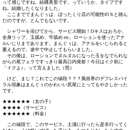
って感じですね。結構美形です。っていうか、タイプです
ね。結婚したくなりました。
ここまででまんぐぅは、ぼったくり店の可能性85％と踏ん
だのですが、とんでもないです。
シャワーを浴びてから、サービス開始！Dキスはおろか、
全身リップ、玉舐め、竿舐め etc。ローションを使ったアナ
ルいじりまであります。まんぐぅは、アナルをいじられると
萎えるので、途中で中止してもらいました。
その後は、ローションでヌルヌルになった玉をなでられな
がらの尾フェラですっきり最高口内発射！今日はイク前に
「イクよ♪」って言えました（照）
けど、まじ？これでこの値段？？？風俗界のデフレスパイ
ラル現象はまんぐぅのかわいい尻尾にとってもやさしかった
です。
★★★★★★（女の子）
★★★★（サービス）
★★★★★★（料金）
この値段で、このサービス。土浦に行ったら是非行ってく