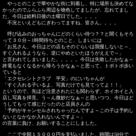
やっとのことで華やかな街に到着し、特に場所も決めてな
かったのでふらふら周辺を物色してましたが、忘れてまし
た、今日は給料日後の土曜日でした。。。。
不況といえどもにぎわってますね、皆さん。。。。
呼び込みのおっちゃんにどのくらい待つ？？と聞くもそろ
って３０分～1時間待ちとのこと、しまいには
「お兄さん、今日はどの店もそのぐらいは我慢しないと～、
すぐ入れるようなら、逆にやめといたほうがええで～」
と言われてしまいました。。。。。今日は失敗したかなぁ～
終電もなくなるから帰ろうかなぁ～と思って、トボトボ歩い
ていると
「エクセレントクラブ 平安」のにいちゃんが
「すぐ入れる子いるよ、写真だけでも見てってよ！！」
というので、先ほど注意されたにも関わらず、ホイホイと入
店し写真を拝見、う～ん微妙だなぁ～と思いつつ、今日はど
うしてもって感じだったのと店員さんの
「予約がキャンセルされちゃったんですよ～この子は予約し
ないとなかなか入れないんですよ～」
の言葉に負け、お願いすることにしました。
ここで全額１５０００円を支払いました。時間は50分で