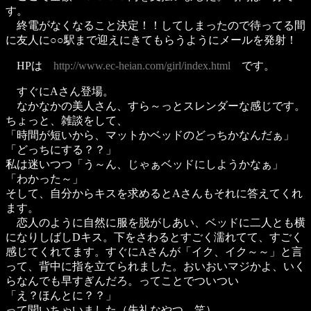
す。
終電がなくなること決定！！してしまったので待ってる間
に友人に○○駅まで迎えにきてもらうようにメールを発射！
HPは
http://www.ec-heian.com/girl/index.html
です。
すぐにAさん登場。
なかなかの美人さん、すら～っとスレンダーな感じです。
ちょっと、雑談をして、
「時間が短いから、マットかベッドのどっちかなんだぁ」
「どっちにする？？」
私は迷いつつ「う～ん、じゃぁベッドにしようかなぁ」
「わかった～」
そして、自分からキスを求めるとAさんもそれに答えてくれ
ます。
恋人のように自然に服を脱がしあい、ベッドに二人とも横
になりしばしDキス。下をさわるとすごく濡れてて、すごく
感じてくれてます。すぐにAさんが「イク、イク～～」と言
って、背中に指を立てられました。おいおいマジかよ、いく
らなんでも早すぎんだろ。ってことでついつい
「え？ほんとに？？」
って聞いちゃいました（失礼なやつ 笑）