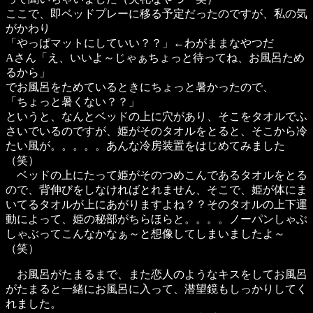
ここで、即ベッドプレーに移る予定だったのですが、私の気
がかわり
「やっぱマットにしていい？？」←わがままなやつだ
Aさん「え、いいよ～じゃぁちょっと待ってね、お風呂ため
るから」
でお風呂をためているときにちょっと暑かったので、
「ちょっと暑くない？？」
というと、なんとベッドの上に穴があり、そこをタオルでふ
さいでいるのですが、姫がそのタオルをとると、そこから冷
たい風が。。。。。あんな冷房装置をはじめてみました
（笑）
ベッドの上にたって姫がそのつめこんであるタオルをとる
ので、背伸びをしなければとれません、そこで、姫が体にま
いてるタオルが上にあがりますよね？？そのタオルの上下運
動によって、姫の秘部がちらほらと。。。。ノーパンしゃぶ
しゃぶってこんなかなぁ～と想像してしまいましたよ～
（笑）
お風呂がたまるまで、また恋人のようなキスをしてお風呂
がたまると一緒にお風呂に入って、潜望鏡もしっかりしてく
れました。