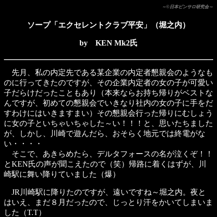
～©日本ピンサロ研究会～
ソープ「エクセレントクラブ平安」（堀之内）
by KEN Mk2氏
先月、私の内定先である某企業の内定者懇親会のようなも
のに行ってきたのですが、その企業内定者の女の子が可愛い
子だらけだったこともあり（本来ならお持ち帰りがベストな
んですが、初めての懇親会でいきなり社内の女の子に手をだ
すわけにはいきますまい）その懇親会行った帰りにむしょう
に女の子といちゃいちゃした～い！！！と、思いたちました
が、しかし、川崎で遊んだら、おそらく地元では終電がな
い・・・・
そこで、あきらめたら、デルタフォースの名が泣くぞ！！
とKEN氏の声が聞こえたので（笑）帰路に着くはずが、川
崎駅に舞い降りていました（爆）
JR川崎駅に降りたのですが、遠いですね～堀之内。夜と
はいえ、まだ８月だったので、じっとり汗をかいてしまいま
した（T.T）