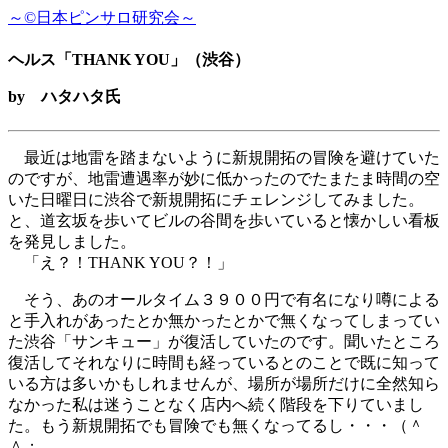
～©日本ピンサロ研究会～
ヘルス「THANK YOU」（渋谷）
by ハタハタ氏
最近は地雷を踏まないように新規開拓の冒険を避けていた
のですが、地雷遭遇率が妙に低かったのでたまたま時間の空
いた日曜日に渋谷で新規開拓にチェレンジしてみました。
と、道玄坂を歩いてビルの谷間を歩いていると懐かしい看板
を発見しました。
「え？！THANK YOU？！」
そう、あのオールタイム３９００円で有名になり噂による
と手入れがあったとか無かったとかで無くなってしまってい
た渋谷「サンキュー」が復活していたのです。聞いたところ
復活してそれなりに時間も経っているとのことで既に知って
いる方は多いかもしれませんが、場所が場所だけに全然知ら
なかった私は迷うことなく店内へ続く階段を下りていまし
た。もう新規開拓でも冒険でも無くなってるし・・・（＾
＾；