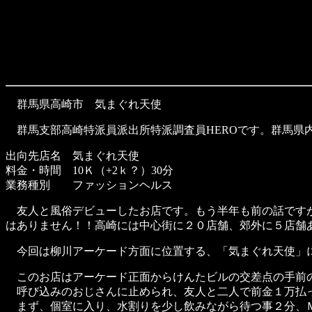
群馬県高崎市 気まぐれ天使
群馬支部高崎特派員派出所特派調査員HEROです。群馬県
出向先店名 気まぐれ天使
料金・時間 10Ｋ（+2ｋ？）30分
業務種別 ファッションヘルス
友人と風俗デビューしたお店です。もう半年も前の話ですが
はありません！！高崎には中心街に２０店舗、郊外に５店舗
今回は柳川アーケード方面に位置する、「気まぐれ天使」
このお店はアーケード正面からけんたビルの交差点の手前の
呼び込みのおじさんに止められ、友人と二人で前金１万払
まず、個室に入り、水割りを少し飲みながら待つ事２分、Ｍ姫