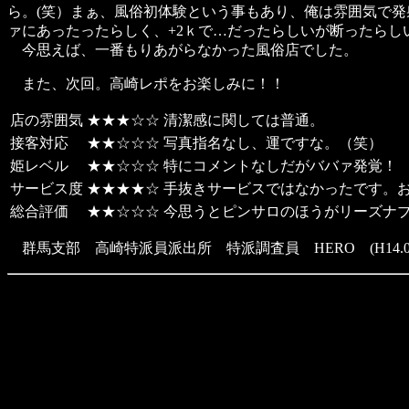
ら。(笑）まぁ、風俗初体験という事もあり、俺は雰囲気で発射
ァにあったったらしく、+2ｋで…だったらしいが断ったらし
今思えば、一番もりあがらなかった風俗店でした。
また、次回。高崎レポをお楽しみに！！
店の雰囲気
★★★☆☆
清潔感に関しては普通。
接客対応
★★☆☆☆
写真指名なし、運ですな。（笑）
姫レベル
★★☆☆☆
特にコメントなしだがババァ発覚！
サービス度
★★★★☆
手抜きサービスではなかったです。
総合評価
★★☆☆☆
今思うとピンサロのほうがリーズナ
群馬支部 高崎特派員派出所 特派調査員 HERO (H14.08.