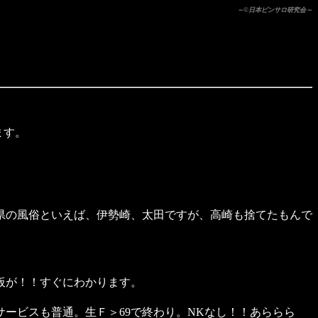
～©日本ピンサロ研究会～
ます。
県の風俗といえば、伊勢崎、太田ですが、高崎も捨てたもんで
板が！！すぐにわかります。
ービスも普通。生Ｆ＞69で終わり。NKなし！！あららら