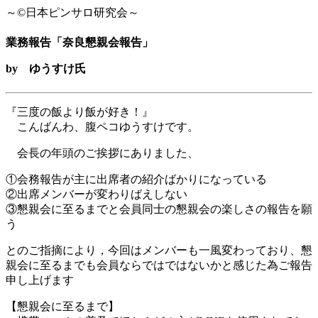
～©日本ピンサロ研究会～
業務報告「奈良懇親会報告」
by ゆうすけ氏
『三度の飯より飯が好き！』
こんばんわ、腹ペコゆうすけです。
会長の年頭のご挨拶にありました、
①会務報告が主に出席者の紹介ばかりになっている
②出席メンバーが変わりばえしない
③懇親会に至るまでと会員同士の懇親会の楽しさの報告を願
う
とのご指摘により，今回はメンバーも一風変わっており、懇
親会に至るまでも会員ならではではないかと感じた為ご報告
申し上げます
【懇親会に至るまで】