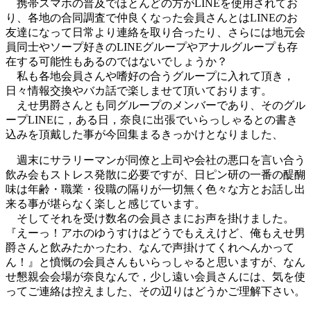
携帯スマホの普及でほとんどの方がLINEを使用されてお
り、各地の合同調査で仲良くなった会員さんとはLINEのお
友達になって日常より連絡を取り合ったり、さらには地元会
員同士やソープ好きのLINEグループやアナルグループも存
在する可能性もあるのではないでしょうか？
私も各地会員さんや嗜好の合うグループに入れて頂き，
日々情報交換やバカ話で楽しませて頂いております。
えせ男爵さんとも同グループのメンバーであり、そのグル
ープLINEに，ある日，奈良に出張でいらっしゃるとの書き
込みを頂戴した事が今回集まるきっかけとなりました、
週末にサラリーマンが同僚と上司や会社の悪口を言い合う
飲み会もストレス発散に必要ですが、日ピン研の一番の醍醐
味は年齢・職業・役職の隔りが一切無く色々な方とお話し出
来る事が堪らなく楽しと感じています。
そしてそれを受け数名の会員さまにお声を掛けました。
『えーっ！アホのゆうすけはどうでもええけど、俺もえせ男
爵さんと飲みたかったわ、なんで声掛けてくれへんかって
ん！』と憤慨の会員さんもいらっしゃると思いますが、なん
せ懇親会会場が奈良なんで，少し遠い会員さんには、気を使
ってご連絡は控えました、その辺りはどうかご理解下さい。