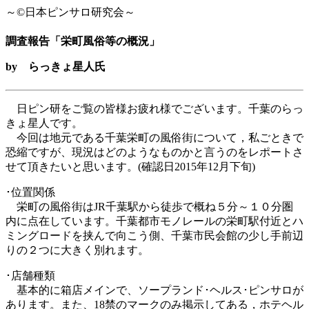
～©日本ピンサロ研究会～
調査報告「栄町風俗等の概況」
by らっきょ星人氏
日ピン研をご覧の皆様お疲れ様でございます。千葉のらっ
きょ星人です。
今回は地元である千葉栄町の風俗街について，私ごときで
恐縮ですが、現況はどのようなものかと言うのをレポートさ
せて頂きたいと思います。(確認日2015年12月下旬)
･位置関係
栄町の風俗街はJR千葉駅から徒歩で概ね５分～１０分圏
内に点在しています。千葉都市モノレールの栄町駅付近とハ
ミングロードを挟んで向こう側、千葉市民会館の少し手前辺
りの２つに大きく別れます。
･店舗種類
基本的に箱店メインで、ソープランド･ヘルス･ピンサロが
あります。また、18禁のマークのみ掲示してある，ホテヘル