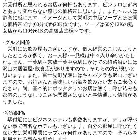
の受付所と思われるお店が何軒もあります。ピンサロは都内
とあまり変わらない感じの価格帯に思います。またヘルスは
割高に感じます。イメージとして栄町の中級ソープとほぼ同
じ価格帯です(60分で約20K位です)。ソープは60分12Kの熟
女店から110分61Kの高級店迄様々です。
･グルメ関係
栄町には飲み屋もございますが、個人経営のこじんまりと
したところが多く、お一人様･一見様は中々入り辛いかもし
れません。千葉駅～京成千葉中央駅にかけての線路沿いには
沢山の居酒屋･飲食店がありますので，そちらの方が良いと
思います。また、富士見町界隈にはキャバクラも沢山ござい
ますので、お姉さんと美味しいお酒を飲みたい方もご安心く
ださい。尚、基本的にボッタクリのお店は無く，呼び込みも
都内のようなしつこさや悪質さはないと事情通より情報があ
りました。
･宿泊関係
駅付近にはビジネスホテルも多数ありますが、デリが呼べ
ない事で有名なホテルもございます。自分の部屋に呼びたく
ない方は栄町界隈にラブホが何件かありますので，そちらを
利用される事をお勧めします。